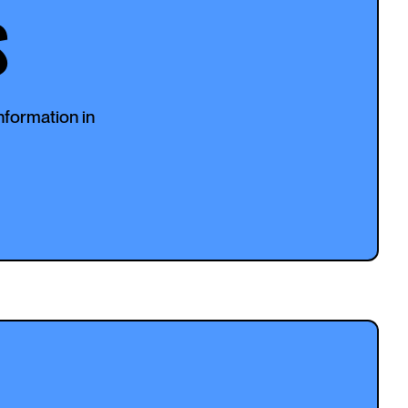
S
nformation in