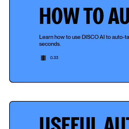
HOW TO A
Learn how to use DISCO AI to auto-tag
seconds.
0.33
USEFUL AU