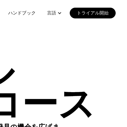
ハンドブック
言語
トライアル開始
ル
TE コース
発見の機会を広げま