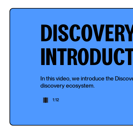
DISCOVERY
INTRODUCT
In this video, we introduce the Disco
discovery ecosystem.
1:12