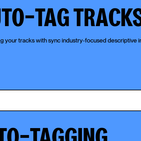
UTO-TAG TRACK
 your tracks with sync industry-focused descriptive i
TO-TAGGING