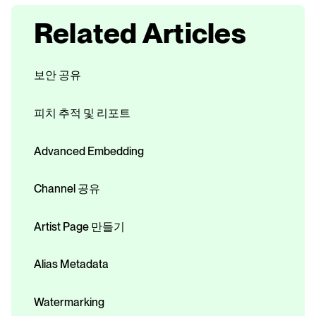
Related Articles
보안 공유
피치 추적 및 리포트
Advanced Embedding
Channel 공유
Artist Page 만들기
Alias Metadata
Watermarking